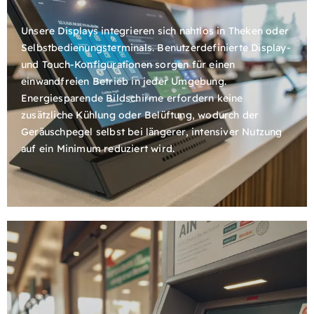
Unsere Displays integrieren sich nahtlos in Theken oder
Selbstbedienungsterminals. Benutzerdefinierte Display-
und Touch-Konfigurationen sorgen für einen
einwandfreien Betrieb in jeder Umgebung.
Energiesparende Bildschirme erfordern keine
zusätzliche Kühlung oder Belüftung, wodurch der
Geräuschpegel selbst bei längerer, intensiver Nutzung
auf ein Minimum reduziert wird.