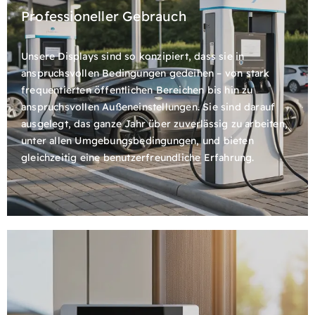
Professioneller Gebrauch
Unsere Displays sind so konzipiert, dass sie in
anspruchsvollen Bedingungen gedeihen – von stark
frequentierten öffentlichen Bereichen bis hin zu
anspruchsvollen Außeneinstellungen. Sie sind darauf
ausgelegt, das ganze Jahr über zuverlässig zu arbeiten,
unter allen Umgebungsbedingungen, und bieten
gleichzeitig eine benutzerfreundliche Erfahrung.