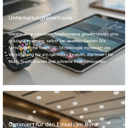
Unterhaltungselektronik
Unsere ultra-sensiblen Touchscreens gewährleisten eine
präzise Steuerung, selbst bei leichten Gesten. Die
fortschrittliche Touch-IC-Technologie minimiert die
Verzögerung für ein nahtloses Erlebnis. Optimiert für
Multi-Touch-Gesten und schnelle Reaktionszeiten.
Optimiert für den Einsatz im Büro