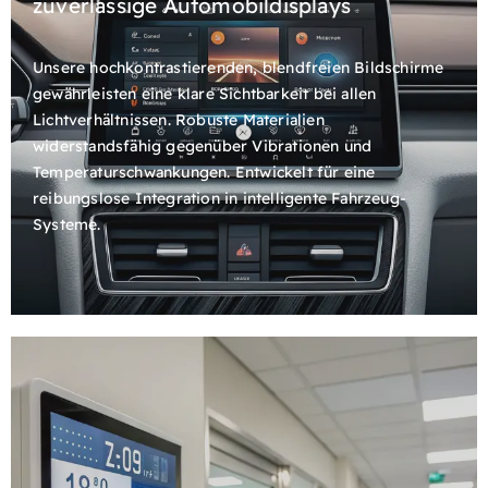
zuverlässige Automobildisplays
Unsere hochkontrastierenden, blendfreien Bildschirme
gewährleisten eine klare Sichtbarkeit bei allen
Lichtverhältnissen. Robuste Materialien
widerstandsfähig gegenüber Vibrationen und
Temperaturschwankungen. Entwickelt für eine
reibungslose Integration in intelligente Fahrzeug-
Systeme.