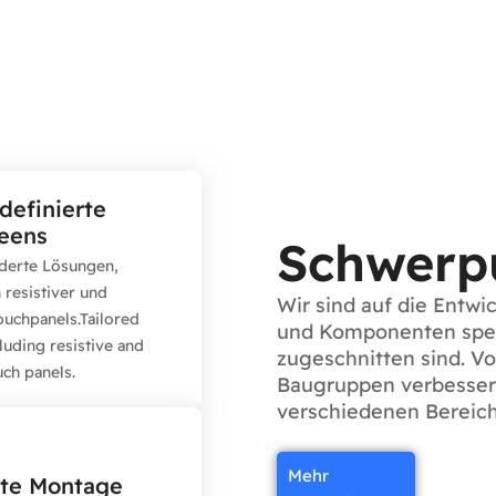
definierte
ible & präzise
eens
erührung
Schwerp
ie eine reibungslose
derte Lösungen,
ähigkeit und präzise
h resistiver und
Wir sind auf die Entwi
t. Ob für industrielle
ouchpanels.Tailored
und Komponenten spezia
endungen oder
cluding resistive and
ngselektronik, unsere
zugeschnitten sind. V
uch panels.
 garantieren eine
Baugruppen verbesser
ige Touch-Erfahrung.
verschiedenen Bereic
ässige Leistung
überall
Mehr
rte Montage